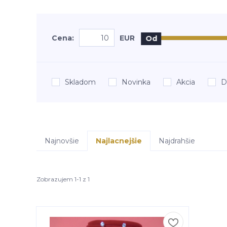
Cena:
EUR
Od
Skladom
Novinka
Akcia
D
Najnovšie
Najlacnejšie
Najdrahšie
Zobrazujem 1-1 z 1