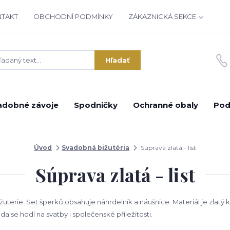
NTAKT
OBCHODNÍ PODMÍNKY
ZÁKAZNICKÁ SEKCE
Hľadať
adobné závoje
Spodničky
Ochranné obaly
Pod
Úvod
Svadobná bižutéria
Súprava zlatá - list
Súprava zlatá - list
žuterie. Set šperků obsahuje náhrdelník a náušnice. Materiál je zlatý
a se hodí na svatby i společenské příležitosti.