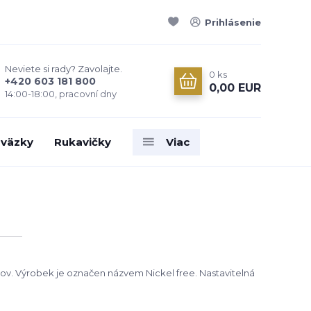
Prihlásenie
Neviete si rady? Zavolajte.
0
ks
+420 603 181 800
0,00 EUR
14:00-18:00, pracovní dny
väzky
Rukavičky
Viac
 kov. Výrobek je označen názvem Nickel free. Nastavitelná