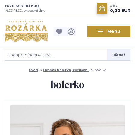
+420 603 181 800
0
ks
0,00 EUR
14:00-18:00, pracovní dny
Menu
Hľadať
Úvod
Detská bolerka, kožúšky..
bolerko
bolerko