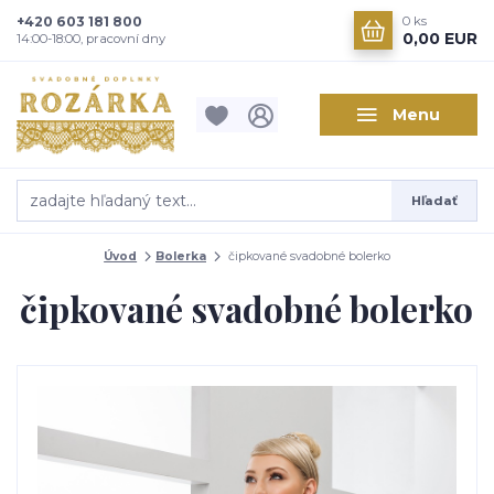
+420 603 181 800
0
ks
0,00 EUR
14:00-18:00, pracovní dny
Menu
Hľadať
Úvod
Bolerka
čipkované svadobné bolerko
čipkované svadobné bolerko