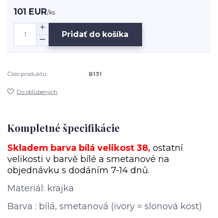
101 EUR
/
ks
Pridať do košíka
Číslo produktu:
B131
Do obľúbených
Kompletné špecifikácie
Skladem barva bílá velikost 38
,
ostatní
velikosti v barvě bílé a smetanové na
objednávku s dodáním 7-14 dnů.
Materiál: krajka
Barva : bílá, smetanová (ivory = slonová kost)