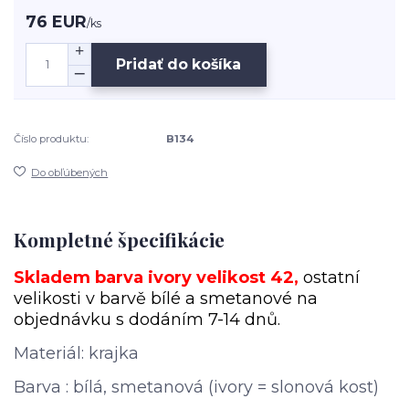
76 EUR
/
ks
Pridať do košíka
Číslo produktu:
B134
Do obľúbených
Kompletné špecifikácie
Skladem barva ivory velikost 42
,
ostatní
velikosti v barvě bílé a smetanové na
objednávku s dodáním 7-14 dnů.
Materiál: krajka
Barva : bílá, smetanová (ivory = slonová kost)