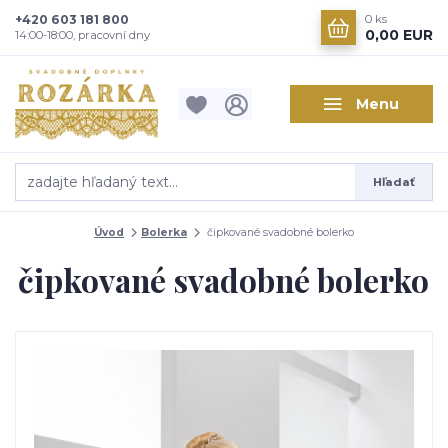
+420 603 181 800
0
ks
0,00 EUR
14:00-18:00, pracovní dny
Menu
Hľadať
Úvod
Bolerka
čipkované svadobné bolerko
čipkované svadobné bolerko