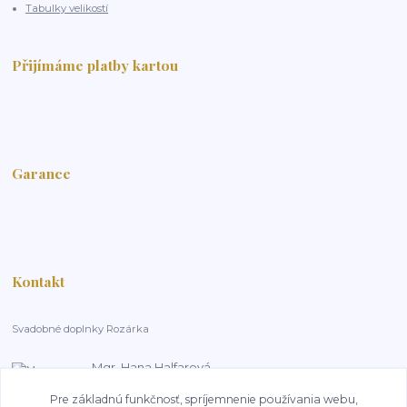
Tabulky velikostí
Přijímáme platby kartou
Garance
Kontakt
Svadobné doplnky Rozárka
Mgr. Hana Halfarová
+420 603 181 800
Pre základnú funkčnosť, spríjemnenie používania webu,
14:00-18:00, pracovní dny