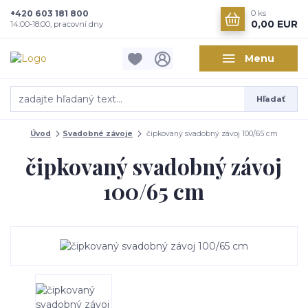
+420 603 181 800
0
ks
0,00 EUR
14:00-18:00, pracovní dny
Menu
Hľadať
Úvod
Svadobné závoje
čipkovaný svadobný závoj 100/65 cm
čipkovaný svadobný závoj
100/65 cm