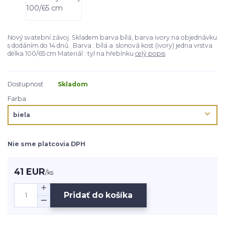
Nový svatební závoj. Skladem barva bílá, barva ivory na objednávku
s dodáním do 14 dnů. Barva : bílá a slonová kost (ivory) jedna vrstva
délka 100/65 cm Materiál : tyl na hřebínku
celý popis
Dostupnosť
Skladom
Farba
Nie sme platcovia DPH
41 EUR
/
ks
Pridať do košíka