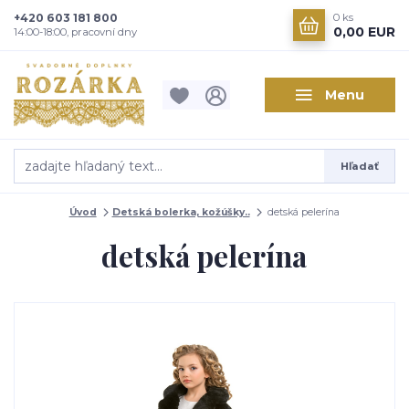
+420 603 181 800
0
ks
0,00 EUR
14:00-18:00, pracovní dny
Menu
Hľadať
Úvod
Detská bolerka, kožúšky..
detská pelerína
detská pelerína