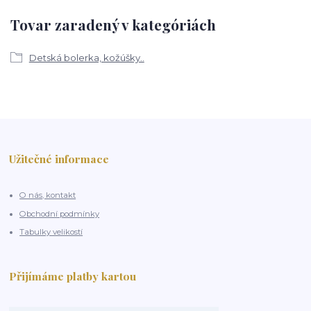
Tovar zaradený v kategóriách
Detská bolerka, kožúšky..
Užitečné informace
O nás, kontakt
Obchodní podmínky
Tabulky velikostí
Přijímáme platby kartou