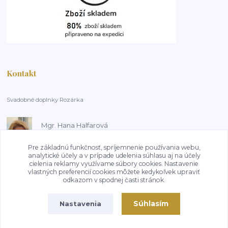
Kontakt
Svadobné doplnky Rozárka
Mgr. Hana Halfarová
+420 603 181 800
14:00-18:00, pracovní dny
Pre základnú funkčnosť, spríjemnenie používania webu,
analytické účely a v prípade udelenia súhlasu aj na účely
cielenia reklamy využívame súbory cookies. Nastavenie
HalfarovaHana@seznam.cz
vlastných preferencií cookies môžete kedykoľvek upraviť
odkazom v spodnej časti stránok.
Súhlasím
Nastavenia