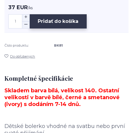
37 EUR
/
ks
Pridať do košíka
Číslo produktu:
BK81
Do obľúbených
Kompletné špecifikácie
Skladem barva bílá, velikost 140. Ostatní
velikosti v barvě bílé, černé a smetanové
(ivory) s dodáním 7-14 dnů.
Dětské bolerko vhodné na svatbu nebo první
svaté přijímání.