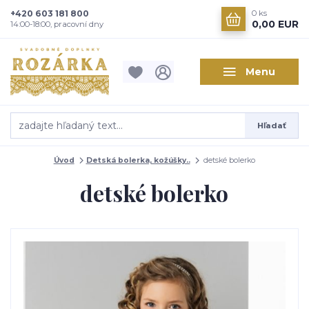
+420 603 181 800
0
ks
0,00 EUR
14:00-18:00, pracovní dny
Menu
Hľadať
Úvod
Detská bolerka, kožúšky..
detské bolerko
detské bolerko