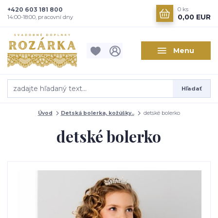
+420 603 181 800
0
ks
0,00 EUR
14:00-18:00, pracovní dny
Menu
Hľadať
Úvod
Detská bolerka, kožúšky..
detské bolerko
detské bolerko