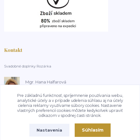
Kontakt
Svadobné doplnky Rozárka
Mgr. Hana Halfarová
+420 603 181 800
14:00-18:00, pracovní dny
Pre základnú funkčnosť, spríjemnenie používania webu,
analytické účely a v prípade udelenia súhlasu aj na účely
cielenia reklamy využívame súbory cookies. Nastavenie
HalfarovaHana@seznam.cz
vlastných preferencií cookies môžete kedykoľvek upraviť
odkazom v spodnej časti stránok.
Súhlasím
Nastavenia