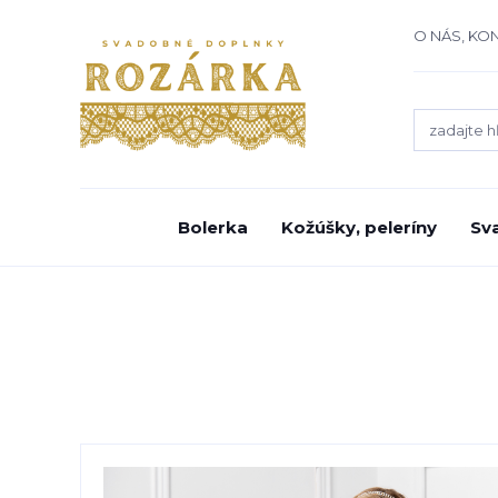
O NÁS, KO
Bolerka
Kožúšky, peleríny
Sv