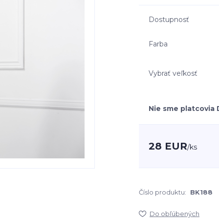
Dostupnosť
Farba
Vybrať veľkosť
Nie sme platcovia
28 EUR
/
ks
Číslo produktu:
BK188
Do obľúbených