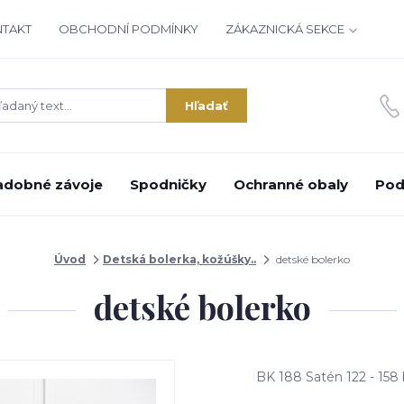
NTAKT
OBCHODNÍ PODMÍNKY
ZÁKAZNICKÁ SEKCE
Hľadať
adobné závoje
Spodničky
Ochranné obaly
Pod
Úvod
Detská bolerka, kožúšky..
detské bolerko
detské bolerko
BK 188 Satén 122 - 158 