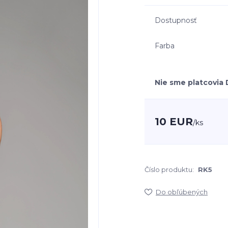
Dostupnosť
Farba
Nie sme platcovia
10 EUR
/
ks
Číslo produktu:
RK5
Do obľúbených