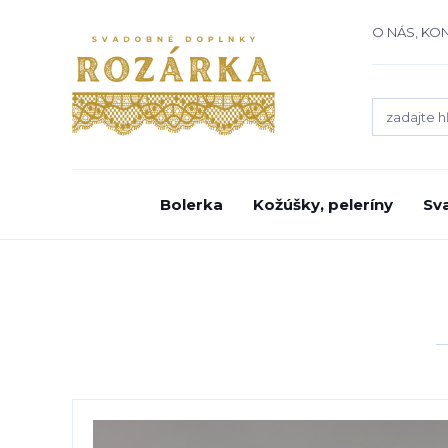
O NÁS, KO
Bolerka
Kožúšky, peleríny
Sv