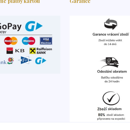
me platby kartou
Garance