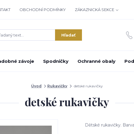
NTAKT
OBCHODNÍ PODMÍNKY
ZÁKAZNICKÁ SEKCE
Hľadať
adobné závoje
Spodničky
Ochranné obaly
Pod
Úvod
Rukavičky
detské rukavičky
detské rukavičky
Dětské rukavičky. Barva