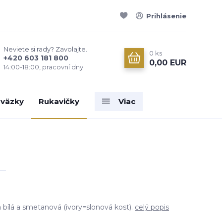
Prihlásenie
Neviete si rady? Zavolajte.
0
ks
+420 603 181 800
0,00 EUR
14:00-18:00, pracovní dny
väzky
Rukavičky
Viac
 bílá a smetanová (ivory=slonová kost).
celý popis