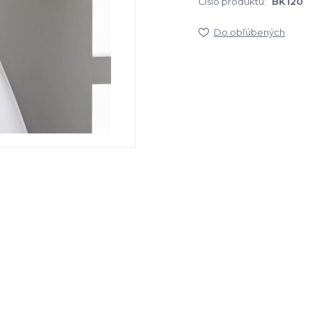
Číslo produktu:
BK120
Do obľúbených