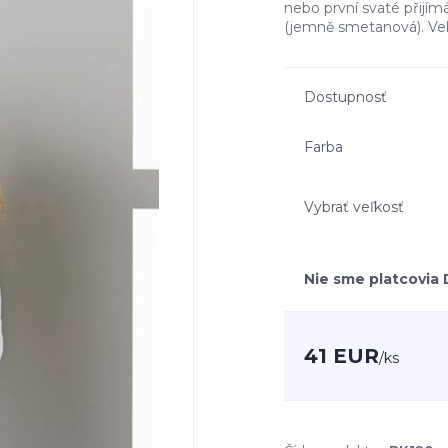
nebo první svaté přijímá
(jemně smetanová). Vel
Dostupnosť
Farba
Vybrať veľkosť
Nie sme platcovia
41 EUR
/
ks