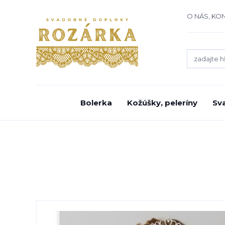
O NÁS, KO
Bolerka
Kožúšky, peleríny
Sv