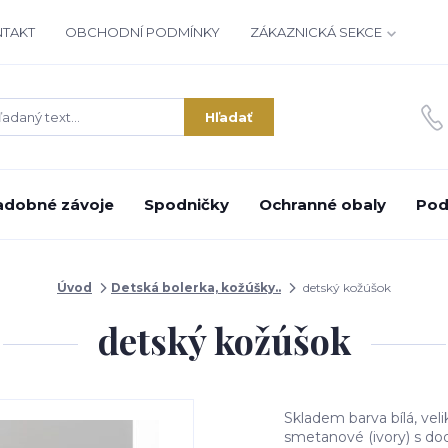
NTAKT
OBCHODNÍ PODMÍNKY
ZÁKAZNICKÁ SEKCE
Hľadať
adobné závoje
Spodničky
Ochranné obaly
Pod
Úvod
Detská bolerka, kožúšky..
detský kožúšok
detský kožúšok
Skladem barva bílá, velik
smetanové (ivory) s d