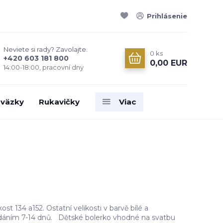
Prihlásenie
Neviete si rady? Zavolajte.
0
ks
+420 603 181 800
0,00 EUR
14:00-18:00, pracovní dny
väzky
Rukavičky
Viac
ost 134 a152. Ostatní velikosti v barvě bílé a
odáním 7-14 dnů. Dětské bolerko vhodné na svatbu