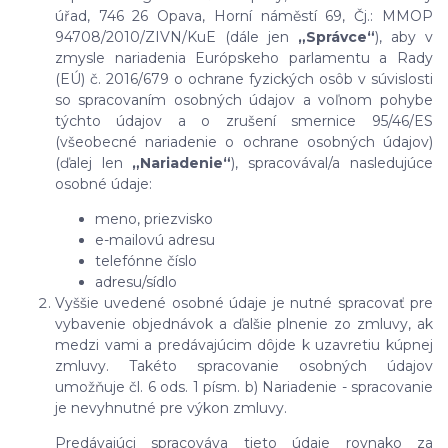
úřad, 746 26 Opava, Horní náměstí 69, Čj.: MMOP
94708/2010/ZIVN/KuE (dále jen
„Správce“
), aby v
zmysle nariadenia Európskeho parlamentu a Rady
(EÚ) č. 2016/679 o ochrane fyzických osôb v súvislosti
so spracovaním osobných údajov a voľnom pohybe
týchto údajov a o zrušení smernice 95/46/ES
(všeobecné nariadenie o ochrane osobných údajov)
(ďalej len
„Nariadenie“
), spracovával/a nasledujúce
osobné údaje:
meno, priezvisko
e-mailovú adresu
telefónne číslo
adresu/sídlo
Vyššie uvedené osobné údaje je nutné spracovať pre
vybavenie objednávok a ďalšie plnenie zo zmluvy, ak
medzi vami a predávajúcim dôjde k uzavretiu kúpnej
zmluvy. Takéto spracovanie osobných údajov
umožňuje čl. 6 ods. 1 písm. b) Nariadenie - spracovanie
je nevyhnutné pre výkon zmluvy.
Predávajúci spracováva tieto údaje rovnako za