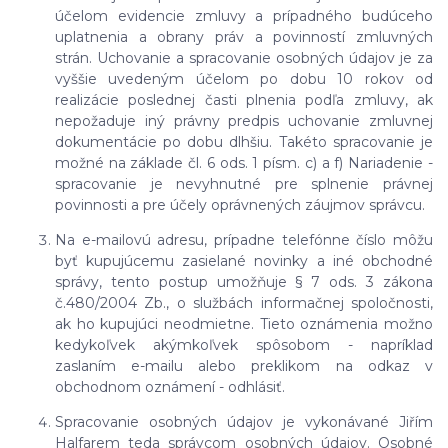
účelom evidencie zmluvy a prípadného budúceho
uplatnenia a obrany práv a povinností zmluvných
strán. Uchovanie a spracovanie osobných údajov je za
vyššie uvedeným účelom po dobu 10 rokov od
realizácie poslednej časti plnenia podľa zmluvy, ak
nepožaduje iný právny predpis uchovanie zmluvnej
dokumentácie po dobu dlhšiu. Takéto spracovanie je
možné na základe čl. 6 ods. 1 písm. c) a f) Nariadenie -
spracovanie je nevyhnutné pre splnenie právnej
povinnosti a pre účely oprávnených záujmov správcu.
Na e-mailovú adresu, prípadne telefónne číslo môžu
byť kupujúcemu zasielané novinky a iné obchodné
správy, tento postup umožňuje § 7 ods. 3 zákona
č.480/2004 Zb., o službách informačnej spoločnosti,
ak ho kupujúci neodmietne. Tieto oznámenia možno
kedykoľvek akýmkoľvek spôsobom - napríklad
zaslaním e-mailu alebo preklikom na odkaz v
obchodnom oznámení - odhlásiť.
Spracovanie osobných údajov je vykonávané Jiřím
Halfarem teda správcom osobných údajov. Osobné