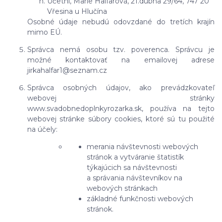
Účetní, Marie Halfarová, 21.dubna 29/64, 747 20
Vřesina u Hlučína
Osobné údaje nebudú odovzdané do tretích krajín
mimo EÚ.
Správca nemá osobu tzv. poverenca. Správcu je
možné kontaktovať na emailovej adrese
jirkahalfar1@seznam.cz
Správca osobných údajov, ako prevádzkovateľ
webovej stránky
www.svadobnedoplnkyrozarka.sk, používa na tejto
webovej stránke súbory cookies, ktoré sú tu použité
na účely:
merania návštevnosti webových
stránok a vytváranie štatistík
týkajúcich sa návštevnosti
a správania návštevníkov na
webových stránkach
základné funkčnosti webových
stránok.