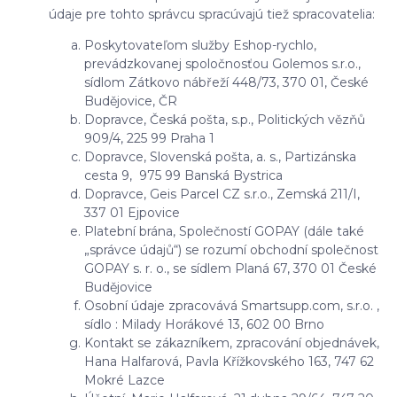
údaje pre tohto správcu spracúvajú tiež spracovatelia:
Poskytovateľom služby Eshop-rychlo,
prevádzkovanej spoločnosťou Golemos s.r.o.,
sídlom Zátkovo nábřeží 448/73, 370 01, České
Budějovice, ČR
Dopravce, Česká pošta, s.p., Politických vězňů
909/4, 225 99 Praha 1
Dopravce, Slovenská pošta, a. s., Partizánska
cesta 9, 975 99 Banská Bystrica
Dopravce, Geis Parcel CZ s.r.o., Zemská 211/I,
337 01 Ejpovice
Platební brána, Společností GOPAY (dále také
„správce údajů“) se rozumí obchodní společnost
GOPAY s. r. o., se sídlem Planá 67, 370 01 České
Budějovice
Osobní údaje zpracovává Smartsupp.com, s.r.o. ,
sídlo : Milady Horákové 13, 602 00 Brno
Kontakt se zákazníkem, zpracování objednávek,
Hana Halfarová, Pavla Křížkovského 163, 747 62
Mokré Lazce