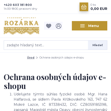
+420 603 181 800
0
ks
0,00 EUR
14:00-18:00, pracovní dny
Menu
Hľadať
Úvod
Ochrana osobných údajov e-shopu
Ochrana osobných údajov e-
shopu
Udeľujete týmto súhlas fyzické osobě: Mgr. Hana
Halfarová, se sídlem Pavla Křížkovského 163, 747 62
Mokré Lazce, IČ 87338432, DIČ: CZ8059185398,
zapsaná: Magistrát města Opavy, obecní živnostenský