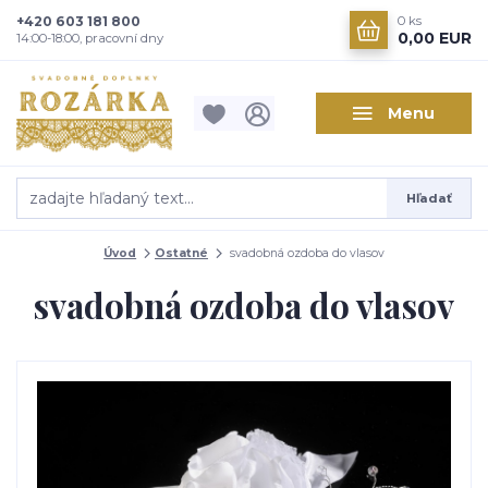
+420 603 181 800
0
ks
0,00 EUR
14:00-18:00, pracovní dny
Menu
Hľadať
Úvod
Ostatné
svadobná ozdoba do vlasov
svadobná ozdoba do vlasov