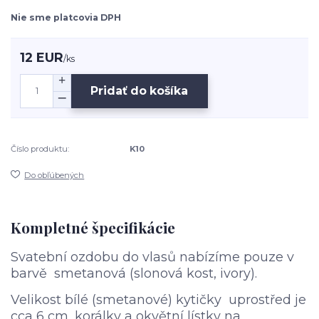
Nie sme platcovia DPH
12 EUR
/
ks
Pridať do košíka
Číslo produktu:
K10
Do obľúbených
Kompletné špecifikácie
Svatební ozdobu do vlasů nabízíme pouze v
barvě smetanová (slonová kost, ivory).
Velikost bílé (smetanové) kytičky uprostřed je
cca 6 cm, korálky a okvětní lístky na