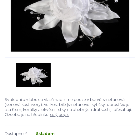
Svatební ozdobu do vlasů nabízíme pouze v barvě smetanová
(slonová kost, ivory). Velikost bílé (smetanové) kytičky uprostřed je
cca 6 cm, korálky a okvětní lístky na ohebných drátkách ji přesahují.
Ozdoba je na hřebínku.
celý popis
Dostupnosť
Skladom