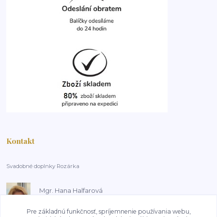
Kontakt
Svadobné doplnky Rozárka
Mgr. Hana Halfarová
+420 603 181 800
14:00-18:00, pracovní dny
Pre základnú funkčnosť, spríjemnenie používania webu,