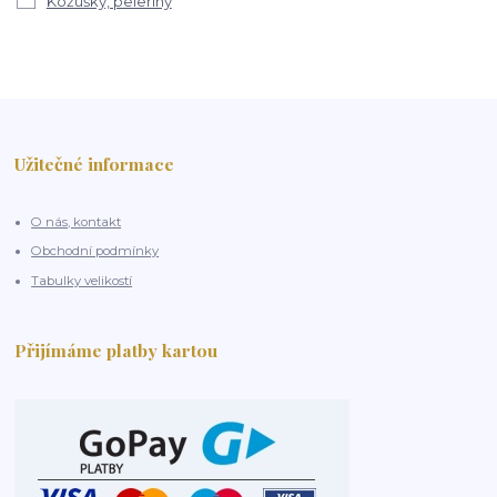
Kožúšky, peleríny
Užitečné informace
O nás, kontakt
Obchodní podmínky
Tabulky velikostí
Přijímáme platby kartou