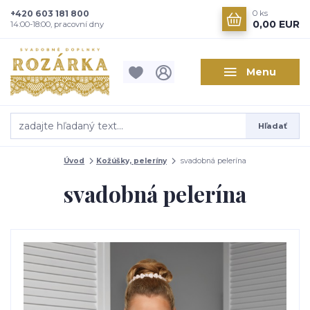
+420 603 181 800
0
ks
0,00 EUR
14:00-18:00, pracovní dny
Menu
Hľadať
Úvod
Kožúšky, peleríny
svadobná pelerína
svadobná pelerína