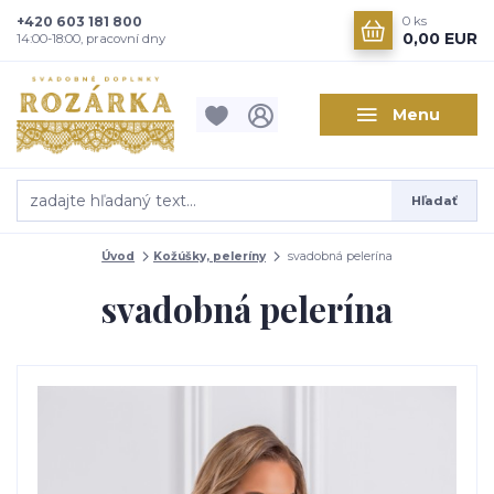
+420 603 181 800
0
ks
0,00 EUR
14:00-18:00, pracovní dny
Menu
Hľadať
Úvod
Kožúšky, peleríny
svadobná pelerína
svadobná pelerína