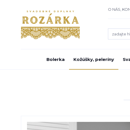
O NÁS, KO
Bolerka
Kožúšky, peleríny
Sv