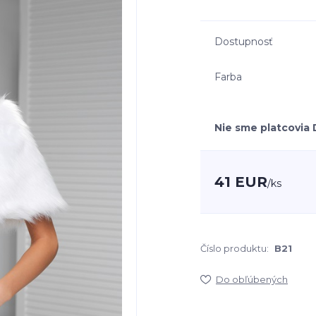
Dostupnosť
Farba
Nie sme platcovia
41 EUR
/
ks
Číslo produktu:
B21
Do obľúbených