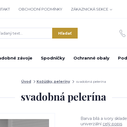
NTAKT
OBCHODNÍ PODMÍNKY
ZÁKAZNICKÁ SEKCE
Hľadať
adobné závoje
Spodničky
Ochranné obaly
Pod
Úvod
Kožúšky, peleríny
svadobná pelerína
svadobná pelerína
Barva bílá a ivory skla
univerzální
celý popis