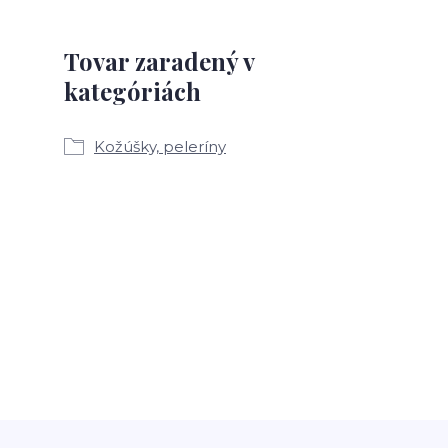
Tovar zaradený v
kategóriách
Kožúšky, peleríny