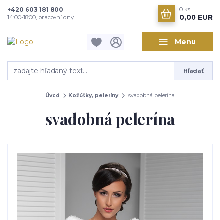
+420 603 181 800
0
ks
0,00 EUR
14:00-18:00, pracovní dny
Menu
Hľadať
Úvod
Kožúšky, peleríny
svadobná pelerína
svadobná pelerína