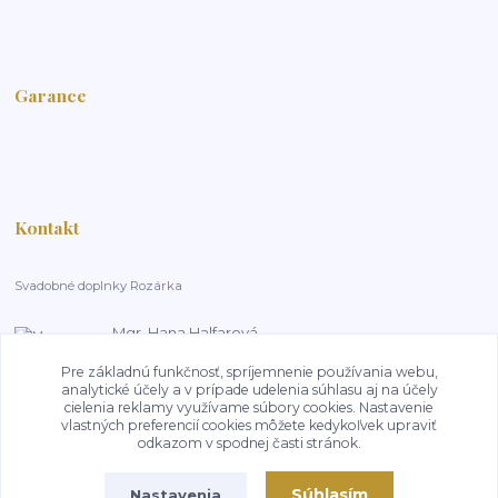
Garance
Kontakt
Svadobné doplnky Rozárka
Mgr. Hana Halfarová
+420 603 181 800
Pre základnú funkčnosť, spríjemnenie používania webu,
14:00-18:00, pracovní dny
analytické účely a v prípade udelenia súhlasu aj na účely
cielenia reklamy využívame súbory cookies. Nastavenie
HalfarovaHana@seznam.cz
vlastných preferencií cookies môžete kedykoľvek upraviť
odkazom v spodnej časti stránok.
Súhlasím
Nastavenia