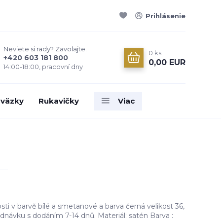
Prihlásenie
Neviete si rady? Zavolajte.
0
ks
+420 603 181 800
0,00 EUR
14:00-18:00, pracovní dny
väzky
Rukavičky
Viac
ti v barvě bílé a smetanové a barva černá velikost 36,
dnávku s dodáním 7-14 dnů. Materiál: satén Barva :