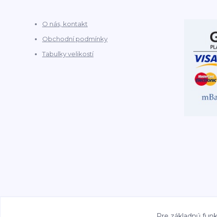
O nás, kontakt
Obchodní podmínky
Tabulky velikostí
Pre základnú funk