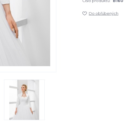
Číslo produktu:
B160
Do obľúbených