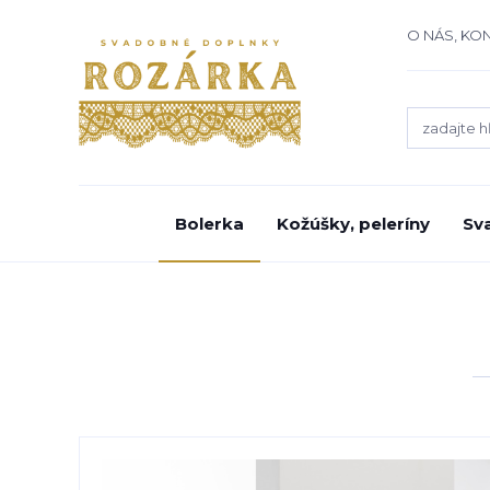
O NÁS, KO
Bolerka
Kožúšky, peleríny
Sv