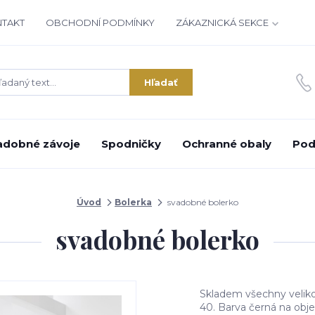
NTAKT
OBCHODNÍ PODMÍNKY
ZÁKAZNICKÁ SEKCE
Hľadať
adobné závoje
Spodničky
Ochranné obaly
Pod
Úvod
Bolerka
svadobné bolerko
svadobné bolerko
Skladem všechny velikos
40. Barva černá na obje