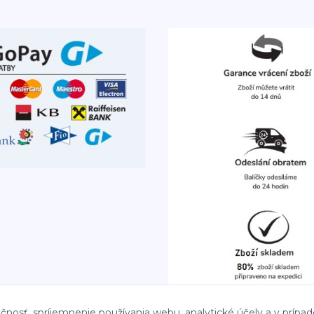
čnosť, spríjemnenie používania webu, analytické účely a v prípad