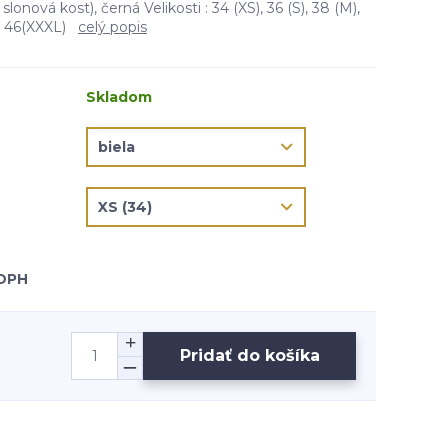
slonová kost), černá Velikosti : 34 (XS), 36 (S), 38 (M),
L), 46(XXXL)
celý popis
Skladom
 DPH
Pridať do košíka