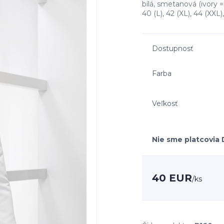
bílá, smetanová (ivory = 
40 (L), 42 (XL), 44 (XX
Dostupnosť
Farba
Veľkosť
Nie sme platcovia
40 EUR
/
ks