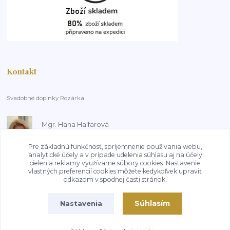
Kontakt
Svadobné doplnky Rozárka
Mgr. Hana Halfarová
+420 603 181 800
14:00-18:00, pracovní dny
Pre základnú funkčnosť, spríjemnenie používania webu,
analytické účely a v prípade udelenia súhlasu aj na účely
cielenia reklamy využívame súbory cookies. Nastavenie
HalfarovaHana@seznam.cz
vlastných preferencií cookies môžete kedykoľvek upraviť
odkazom v spodnej časti stránok.
Súhlasím
Nastavenia