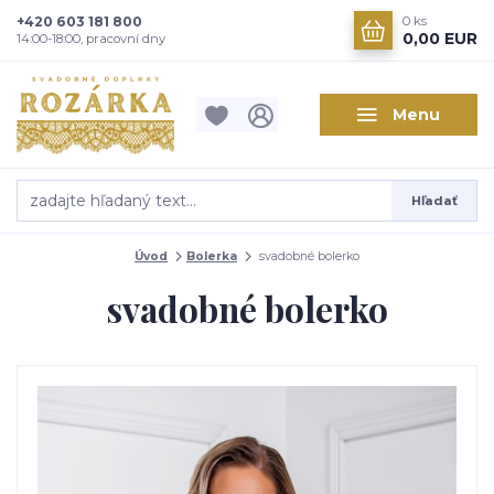
+420 603 181 800
0
ks
0,00 EUR
14:00-18:00, pracovní dny
Menu
Hľadať
Úvod
Bolerka
svadobné bolerko
svadobné bolerko