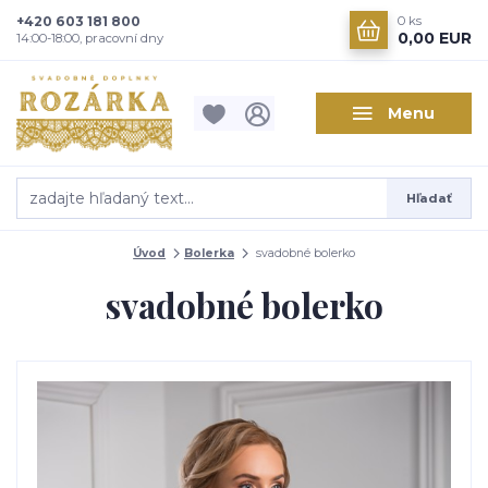
+420 603 181 800
0
ks
0,00 EUR
14:00-18:00, pracovní dny
Menu
Hľadať
Úvod
Bolerka
svadobné bolerko
svadobné bolerko