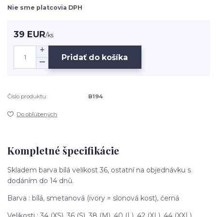
Nie sme platcovia DPH
39 EUR
/
ks
Pridať do košíka
Číslo produktu:
B194
Do obľúbených
Kompletné špecifikácie
Skladem barva bílá velikost 36, ostatní na objednávku s
dodáním do 14 dnů.
Barva : bílá, smetanová (ivory = slonová kost), černá
Velikosti : 34 (XS), 36 (S), 38 (M), 40 (L), 42 (XL), 44 (XXL),