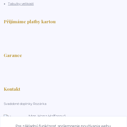
Tabulky velikostí
Přijímáme platby kartou
Garance
Kontakt
Svadobné doplnky Rozárka
Mgr. Hana Halfarová
+420 603 181 800
Pre základnú funkčnosť, spríjemnenie používania webu,
14:00-18:00, pracovní dny