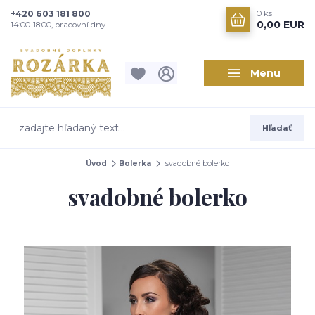
+420 603 181 800
0
ks
0,00 EUR
14:00-18:00, pracovní dny
Menu
Hľadať
Úvod
Bolerka
svadobné bolerko
svadobné bolerko