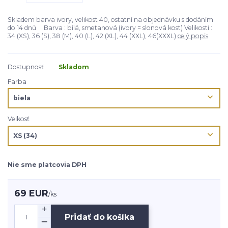
Skladem barva ivory, velikost 40, ostatní na objednávku s dodáním
do 14 dnů Barva : bílá, smetanová (ivory = slonová kost) Velikosti :
34 (XS), 36 (S), 38 (M), 40 (L), 42 (XL), 44 (XXL), 46(XXXL)
celý popis
Dostupnosť
Skladom
Farba
Veľkosť
Nie sme platcovia DPH
69 EUR
/
ks
Pridať do košíka