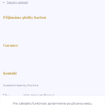
Tabulky velikostí
Přijímáme platby kartou
Garance
Kontakt
Svadobné doplnky Rozárka
Mgr. Hana Halfarová
+420 603 181 800
Pre základnú funkčnosť, spríjemnenie používania webu,
14:00-18:00, pracovní dny