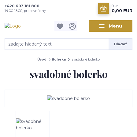
+420 603 181 800
0
ks
0,00 EUR
14:00-18:00, pracovní dny
Menu
Hľadať
Úvod
Bolerka
svadobné bolerko
svadobné bolerko