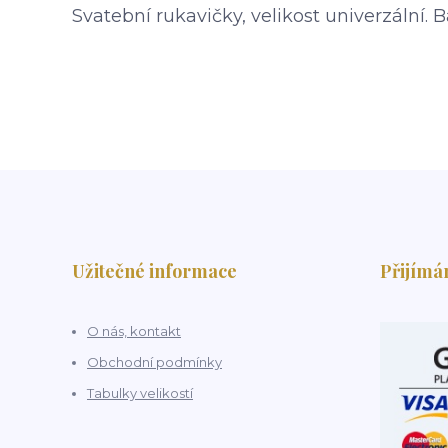
Svatební rukavičky, velikost univerzální. 
Užitečné informace
Přijímá
O nás, kontakt
Obchodní podmínky
Tabulky velikostí