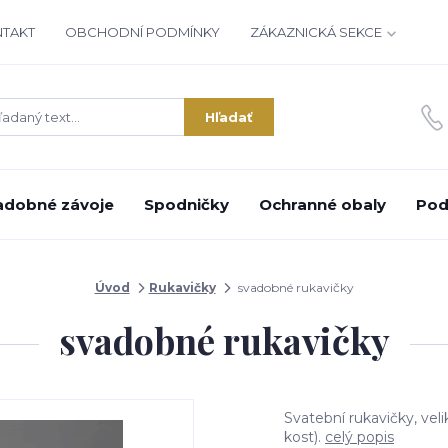
NTAKT
OBCHODNÍ PODMÍNKY
ZÁKAZNICKÁ SEKCE
Hľadať
adobné závoje
Spodničky
Ochranné obaly
Pod
Úvod
Rukavičky
svadobné rukavičky
svadobné rukavičky
Svatební rukavičky, vel
kost).
celý popis