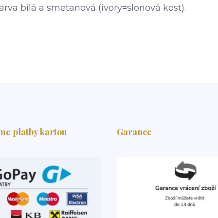
Barva bílá a smetanová (ivory=slonová kost).
me platby kartou
Garance