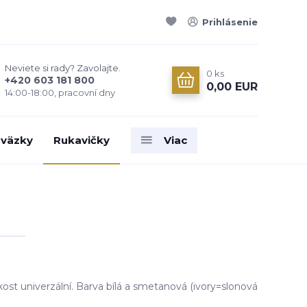
Prihlásenie
Neviete si rady? Zavolajte.
0
ks
+420 603 181 800
0,00 EUR
14:00-18:00, pracovní dny
väzky
Rukavičky
Viac
ikost univerzální. Barva bílá a smetanová (ivory=slonová