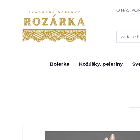
O NÁS, KO
Bolerka
Kožúšky, peleríny
Sv