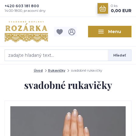
+420 603 181 800
0
ks
0,00 EUR
14:00-18:00, pracovní dny
Menu
Hľadať
Úvod
Rukavičky
svadobné rukavičky
svadobné rukavičky