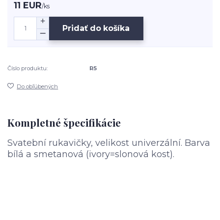
11 EUR
/
ks
Pridať do košíka
Číslo produktu:
R5
Do obľúbených
Kompletné špecifikácie
Svatební rukavičky, velikost univerzální. Barva
bílá a smetanová (ivory=slonová kost).