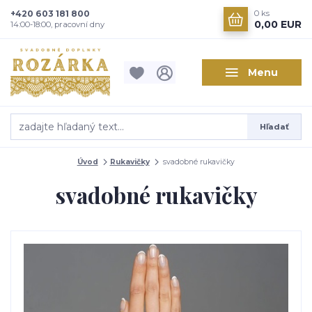
+420 603 181 800
0
ks
0,00 EUR
14:00-18:00, pracovní dny
Menu
Hľadať
Úvod
Rukavičky
svadobné rukavičky
svadobné rukavičky