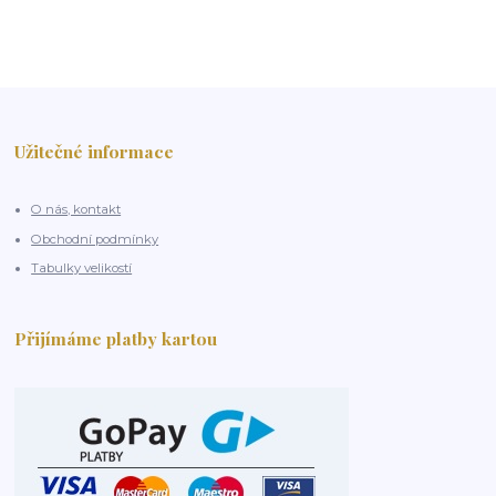
Užitečné informace
O nás, kontakt
Obchodní podmínky
Tabulky velikostí
Přijímáme platby kartou