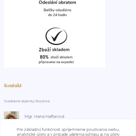
Kontakt
Svadobné doplnky Rozárka
Mgr. Hana Halfarová
+420 603 181 800
14:00-18:00, pracovní dny
Pre základnú funkčnosť, spríjemnenie používania webu,
analytické účely a v prípade udelenia súhlasu aj na účely