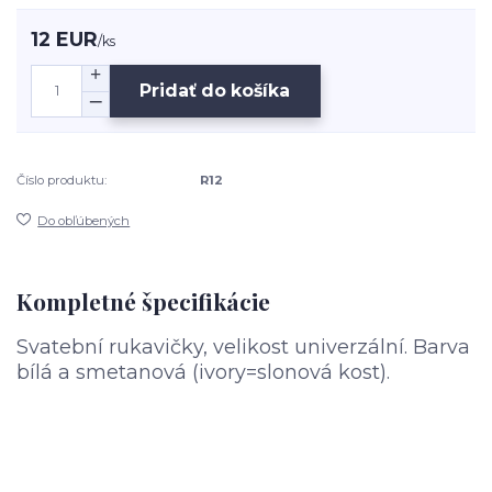
12 EUR
/
ks
Pridať do košíka
Číslo produktu:
R12
Do obľúbených
Kompletné špecifikácie
Svatební rukavičky, velikost univerzální. Barva
bílá a smetanová (ivory=slonová kost).