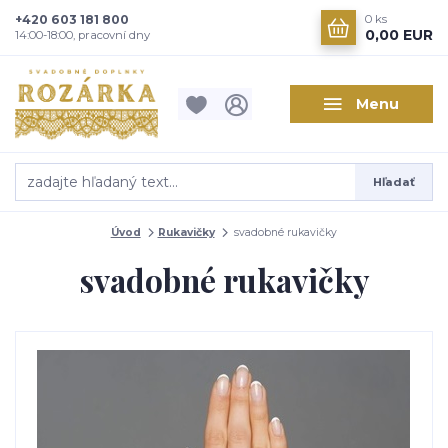
+420 603 181 800
0
ks
0,00 EUR
14:00-18:00, pracovní dny
Menu
Hľadať
Úvod
Rukavičky
svadobné rukavičky
svadobné rukavičky