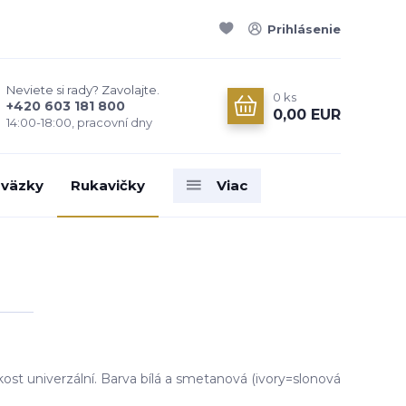
Prihlásenie
Neviete si rady? Zavolajte.
0
ks
+420 603 181 800
0,00 EUR
14:00-18:00, pracovní dny
väzky
Rukavičky
Viac
ikost univerzální. Barva bílá a smetanová (ivory=slonová