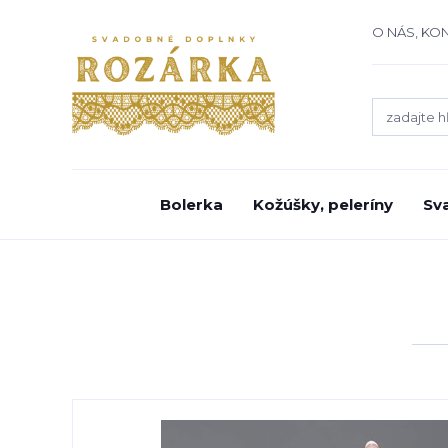
O NÁS, KO
Bolerka
Kožúšky, peleríny
Sv