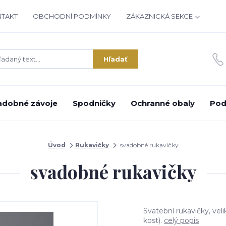
NTAKT
OBCHODNÍ PODMÍNKY
ZÁKAZNICKÁ SEKCE
Hľadať
adobné závoje
Spodničky
Ochranné obaly
Pod
Úvod
Rukavičky
svadobné rukavičky
svadobné rukavičky
Svatební rukavičky, vel
kost).
celý popis