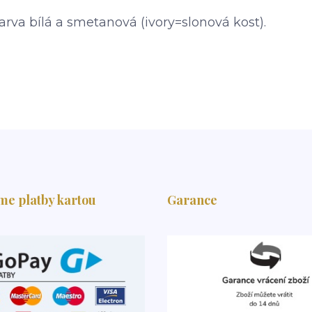
Barva bílá a smetanová (ivory=slonová kost).
me platby kartou
Garance