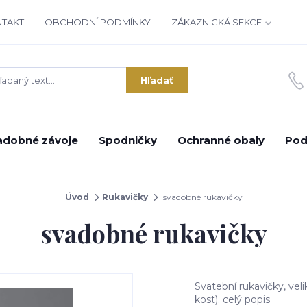
NTAKT
OBCHODNÍ PODMÍNKY
ZÁKAZNICKÁ SEKCE
Hľadať
adobné závoje
Spodničky
Ochranné obaly
Pod
Úvod
Rukavičky
svadobné rukavičky
svadobné rukavičky
Svatební rukavičky, vel
kost).
celý popis