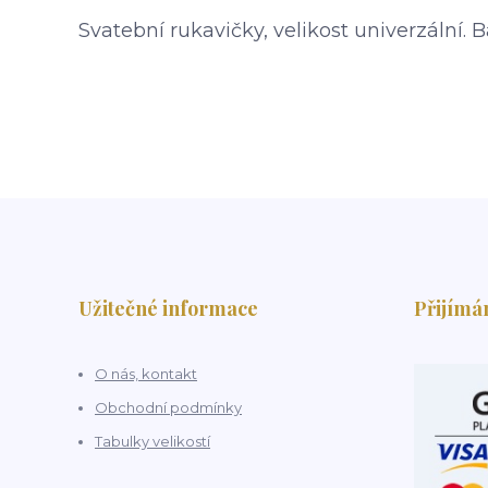
Svatební rukavičky, velikost univerzální. 
Užitečné informace
Přijímá
O nás, kontakt
Obchodní podmínky
Tabulky velikostí