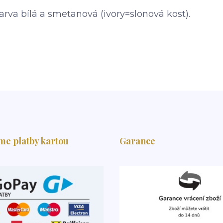
Barva bílá a smetanová (ivory=slonová kost).
me platby kartou
Garance