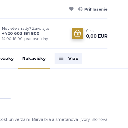
Prihlásenie
Neviete si rady? Zavolajte.
0
ks
+420 603 181 800
0,00 EUR
14:00-18:00, pracovní dny
väzky
Rukavičky
Viac
ikost univerzální. Barva bílá a smetanová (ivory=slonová