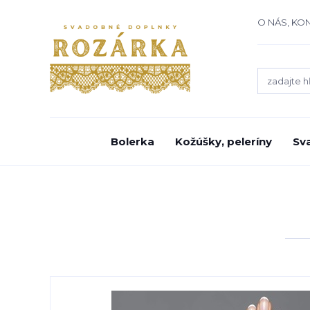
O NÁS, KO
Bolerka
Kožúšky, peleríny
Sv