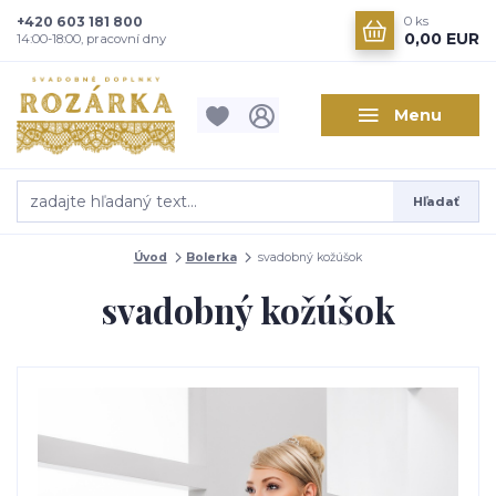
+420 603 181 800
0
ks
0,00 EUR
14:00-18:00, pracovní dny
Menu
Hľadať
Úvod
Bolerka
svadobný kožúšok
svadobný kožúšok