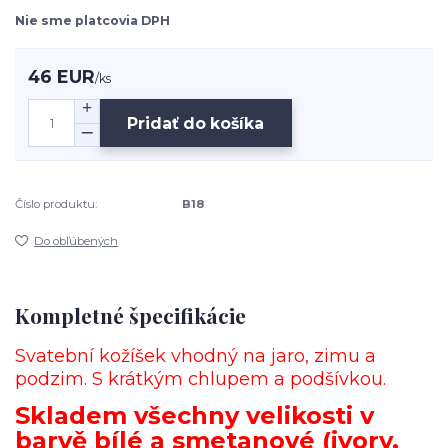
Nie sme platcovia DPH
46 EUR
/
ks
Pridať do košíka
Číslo produktu:
B18
Do obľúbených
Kompletné špecifikácie
Svatební kožíšek vhodný na jaro, zimu a
podzim. S krátkým chlupem a podšívkou.
Skladem všechny velikosti v
barvě bílé a smetanové (ivory,