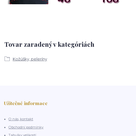
Tovar zaradený v kategóriách
Kožúšky, peleríny
Užitečné informace
O nás, kontakt
Obchodní podmínky
Tabulky velikostí