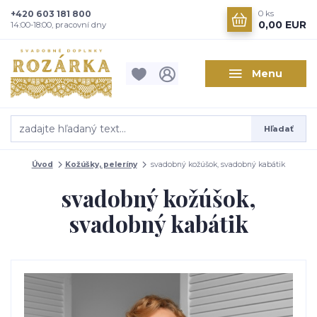
+420 603 181 800
0
ks
0,00 EUR
14:00-18:00, pracovní dny
Menu
Hľadať
Úvod
Kožúšky, peleríny
svadobný kožúšok, svadobný kabátik
svadobný kožúšok,
svadobný kabátik