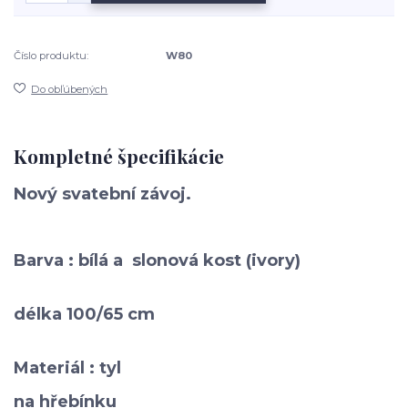
Číslo produktu:
W80
Do obľúbených
Kompletné špecifikácie
Nový
svatební závoj.
Barva : bílá a slonová kost (ivory)
délka 100/65 cm
Materiál : tyl
na hřebínku