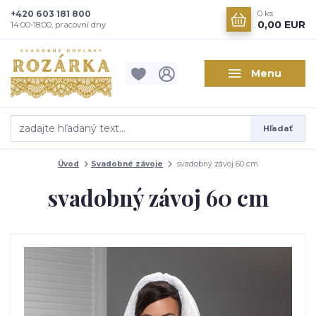
+420 603 181 800
0
ks
0,00 EUR
14:00-18:00, pracovní dny
Menu
Hľadať
Úvod
Svadobné závoje
svadobný závoj 60 cm
svadobný závoj 60 cm