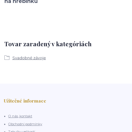
na hřebínku
Tovar zaradený v kategóriách
Svadobné závoje
Užitečné informace
O nás, kontakt
Obchodní podmínky
Tabulky velikostí