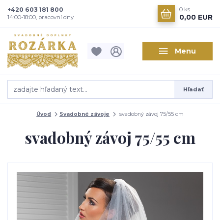
+420 603 181 800
0
ks
0,00 EUR
14:00-18:00, pracovní dny
Menu
Hľadať
Úvod
Svadobné závoje
svadobný závoj 75/55 cm
svadobný závoj 75/55 cm