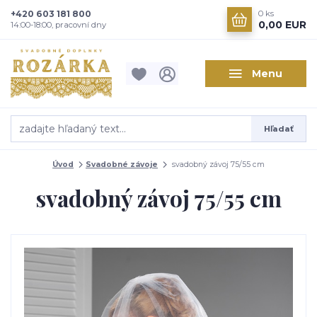
+420 603 181 800
0
ks
0,00 EUR
14:00-18:00, pracovní dny
Menu
Hľadať
Úvod
Svadobné závoje
svadobný závoj 75/55 cm
svadobný závoj 75/55 cm