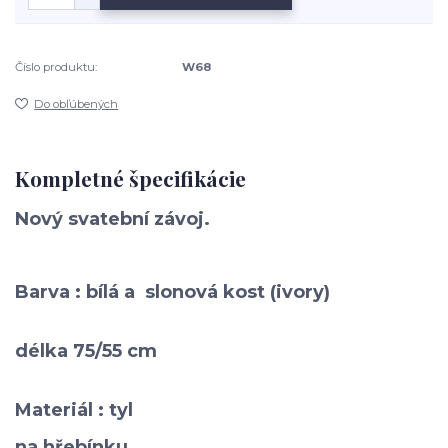
Číslo produktu:
W68
Do obľúbených
Kompletné špecifikácie
Nový
svatební závoj.
Barva : bílá a slonová kost (ivory)
délka 75/55 cm
Materiál : tyl
na hřebínku