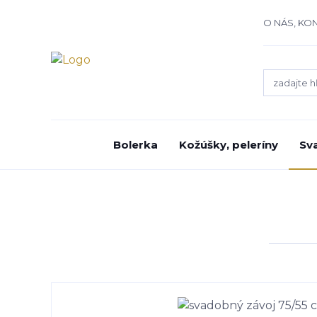
O NÁS, KO
Bolerka
Kožúšky, peleríny
Sv