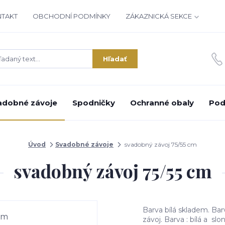
NTAKT
OBCHODNÍ PODMÍNKY
ZÁKAZNICKÁ SEKCE
Hľadať
adobné závoje
Spodničky
Ochranné obaly
Pod
Úvod
Svadobné závoje
svadobný závoj 75/55 cm
svadobný závoj 75/55 cm
Barva bílá skladem. Ba
závoj. Barva : bílá a slo