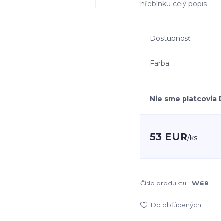
hřebínku
celý popis
Dostupnosť
Farba
Nie sme platcovia
53 EUR
/
ks
Číslo produktu:
W69
Do obľúbených