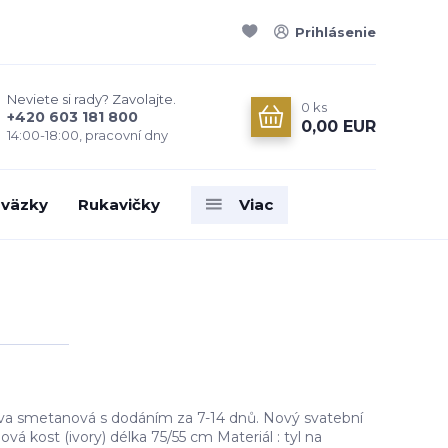
Prihlásenie
Neviete si rady? Zavolajte.
0
ks
+420 603 181 800
0,00 EUR
14:00-18:00, pracovní dny
väzky
Rukavičky
Viac
rva smetanová s dodáním za 7-14 dnů. Nový svatební
nová kost (ivory) délka 75/55 cm Materiál : tyl na