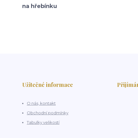
na hřebínku
Užitečné informace
Přijímá
O nás, kontakt
Obchodní podmínky
Tabulky velikostí