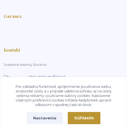
Garance
Kontakt
Svadobné doplnky Rozárka
Mgr. Hana Halfarová
+420 603 181 800
Pre základnú funkčnosť, spríjemnenie používania webu,
14:00-18:00, pracovní dny
analytické účely a v prípade udelenia súhlasu aj na účely
cielenia reklamy využívame súbory cookies. Nastavenie
HalfarovaHana@seznam.cz
vlastných preferencií cookies môžete kedykoľvek upraviť
odkazom v spodnej časti stránok.
Súhlasím
Nastavenia