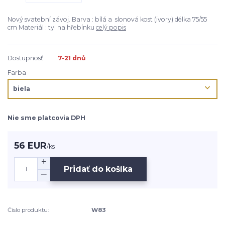
Nový svatební závoj. Barva : bílá a slonová kost (ivory) délka 75/55
cm Materiál : tyl na hřebínku
celý popis
Dostupnosť
7-21 dnů
Farba
Nie sme platcovia DPH
56 EUR
/
ks
Pridať do košíka
Číslo produktu:
W83