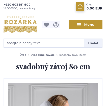
+420 603 181 800
0
ks
0,00 EUR
14:00-18:00, pracovní dny
Menu
Hľadať
Úvod
Svadobné závoje
svadobný závoj 80 cm
svadobný závoj 80 cm