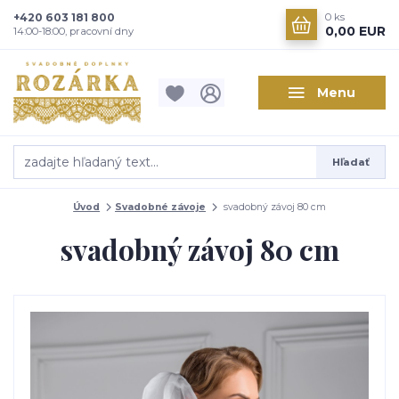
+420 603 181 800
0
ks
0,00 EUR
14:00-18:00, pracovní dny
Menu
Hľadať
Úvod
Svadobné závoje
svadobný závoj 80 cm
svadobný závoj 80 cm