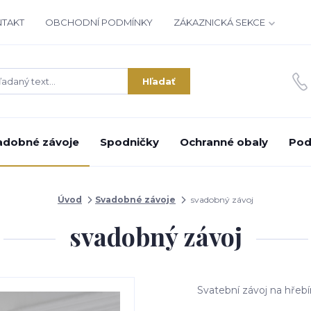
NTAKT
OBCHODNÍ PODMÍNKY
ZÁKAZNICKÁ SEKCE
Hľadať
adobné závoje
Spodničky
Ochranné obaly
Pod
Úvod
Svadobné závoje
svadobný závoj
svadobný závoj
Svatební závoj na hřebí