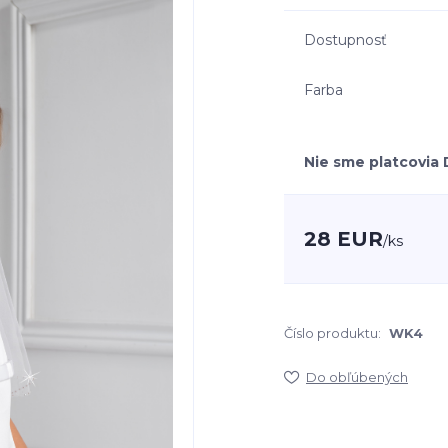
Dostupnosť
Farba
Nie sme platcovia
28 EUR
/
ks
Číslo produktu:
WK4
Do obľúbených