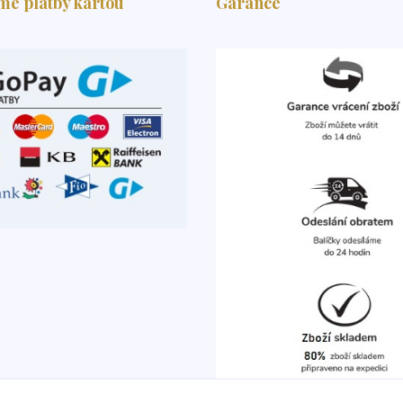
me platby kartou
Garance