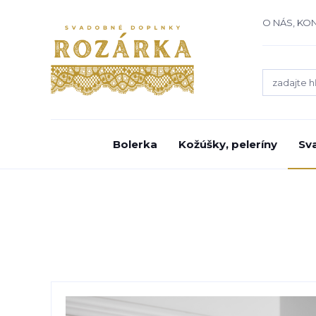
O NÁS, KO
Bolerka
Kožúšky, peleríny
Sv