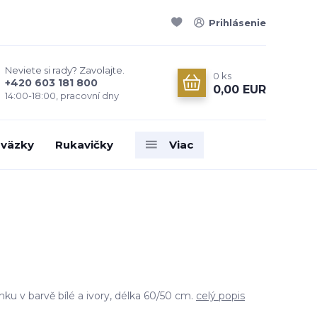
Prihlásenie
Neviete si rady? Zavolajte.
0
ks
+420 603 181 800
0,00 EUR
14:00-18:00, pracovní dny
väzky
Rukavičky
Viac
nku v barvě bílé a ivory, délka 60/50 cm.
celý popis