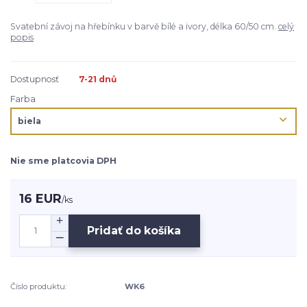
Svatební závoj na hřebínku v barvě bílé a ivory, délka 60/50 cm.
celý
popis
Dostupnosť
7-21 dnů
Farba
Nie sme platcovia DPH
16 EUR
/
ks
Pridať do košíka
Číslo produktu:
WK6