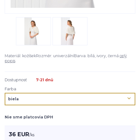
Materiál: kožíšekRozměr: univerzálníBarva: bílá, ivory, černá
celý
popis
Dostupnosť
7-21 dnů
Farba
Nie sme platcovia DPH
36 EUR
/
ks