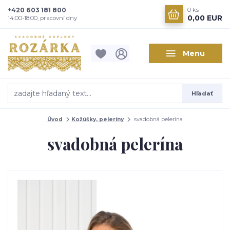
+420 603 181 800
0
ks
0,00 EUR
14:00-18:00, pracovní dny
Menu
Hľadať
Úvod
Kožúšky, peleríny
svadobná pelerína
svadobná pelerína