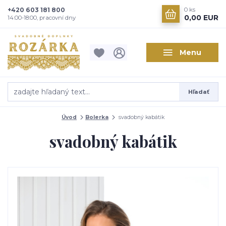
+420 603 181 800
0
ks
0,00 EUR
14:00-18:00, pracovní dny
Menu
Hľadať
Úvod
Bolerka
svadobný kabátik
svadobný kabátik