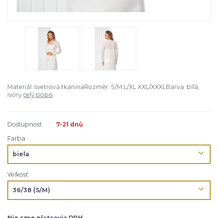
Materiál: svetrová tkaninaRozměr: S/M L/XL XXL/XXXLBarva: bílá,
ivory
celý popis
Dostupnosť
7-21 dnů
Farba
Veľkosť
Nie sme platcovia DPH