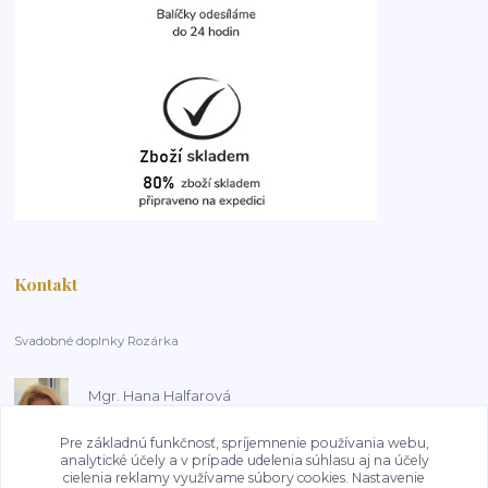
Kontakt
Svadobné doplnky Rozárka
Mgr. Hana Halfarová
+420 603 181 800
14:00-18:00, pracovní dny
Pre základnú funkčnosť, spríjemnenie používania webu,
analytické účely a v prípade udelenia súhlasu aj na účely
cielenia reklamy využívame súbory cookies. Nastavenie