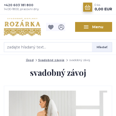
+420 603 181 800
0
ks
0,00 EUR
14:00-18:00, pracovní dny
Menu
Hľadať
Úvod
Svadobné závoje
svadobný závoj
svadobný závoj