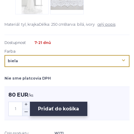
Materiál: tyl, krajkaDélka: 250 cmBarva: bílá, ivory
celý popis
Dostupnosť
7-21 dnů
Farba
Nie sme platcovia DPH
80 EUR
/
ks
Pridať do košíka
Číslo produktu:
W171