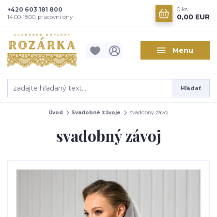
+420 603 181 800
0
ks
0,00 EUR
14:00-18:00, pracovní dny
Menu
Hľadať
Úvod
Svadobné závoje
svadobný závoj
svadobný závoj