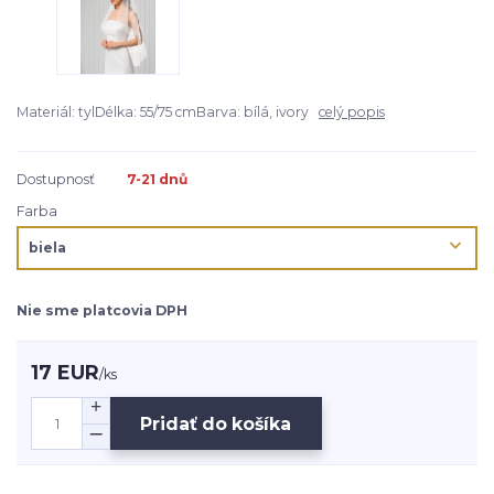
Materiál: tylDélka: 55/75 cmBarva: bílá, ivory
celý popis
Dostupnosť
7-21 dnů
Farba
Nie sme platcovia DPH
17 EUR
/
ks
Pridať do košíka