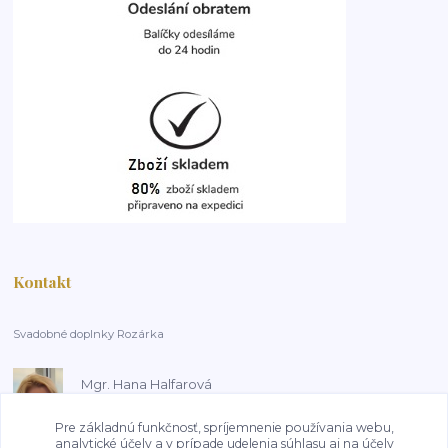
Kontakt
Svadobné doplnky Rozárka
Mgr. Hana Halfarová
+420 603 181 800
14:00-18:00, pracovní dny
Pre základnú funkčnosť, spríjemnenie používania webu,
analytické účely a v prípade udelenia súhlasu aj na účely