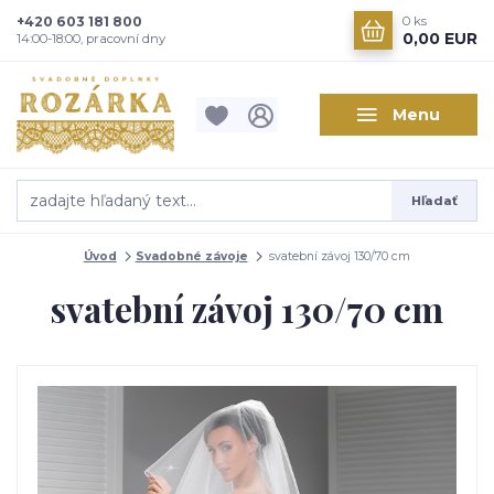
+420 603 181 800
0
ks
0,00 EUR
14:00-18:00, pracovní dny
Menu
Hľadať
Úvod
Svadobné závoje
svatební závoj 130/70 cm
svatební závoj 130/70 cm